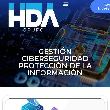
Ir
Menu
Ac
Invers
al
contenido
GESTIÓN
CIBERSEGURIDAD
PROTECCIÓN DE LA
INFORMACIÓN