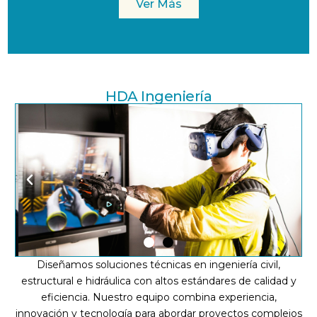
Ver Más
l
i
d
e
HDA Ingeniería
P
N
r
e
e
x
v
t
Diseñamos soluciones técnicas en ingeniería civil,
i
s
estructural e hidráulica con altos estándares de calidad y
eficiencia. Nuestro equipo combina experiencia,
o
l
innovación y tecnología para abordar proyectos complejos