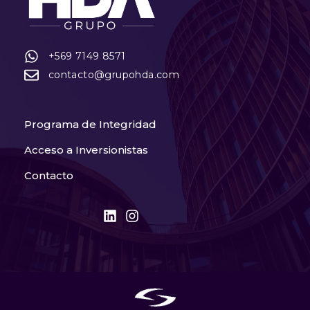
+569 7149 8571
contacto@grupohda.com
Programa de Integridad
Acceso a Inversionistas
Contacto
L
I
i
n
n
s
k
t
e
a
d
g
i
r
n
a