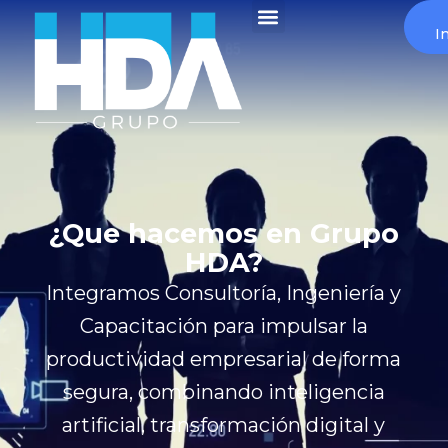
Ir
Menu
I
al
contenido
¿Que hacemos en Grupo
HDA?
Integramos Consultoría, Ingeniería y
Capacitación para impulsar la
productividad empresarial de forma
segura, combinando inteligencia
artificial, transformación digital y