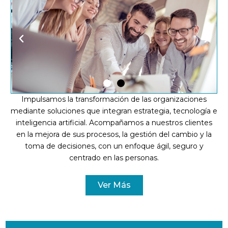
P
N
r
e
e
x
v
t
Impulsamos la transformación de las organizaciones
i
s
mediante soluciones que integran estrategia, tecnología e
inteligencia artificial. Acompañamos a nuestros clientes
o
l
en la mejora de sus procesos, la gestión del cambio y la
u
i
toma de decisiones, con un enfoque ágil, seguro y
s
d
centrado en las personas.
s
e
Ver Más
l
i
d