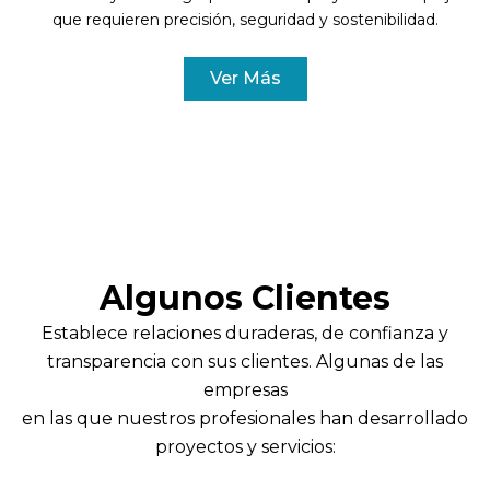
u
i
que requieren precisión, seguridad y sostenibilidad.
s
d
Ver Más
s
e
l
i
d
e
Algunos Clientes
Establece relaciones duraderas, de confianza y
transparencia con sus clientes. Algunas de las
empresas
en las que nuestros profesionales han desarrollado
proyectos y servicios: