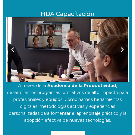
e
HDA Capacitación
P
N
r
e
e
x
v
t
A través de la
Academia de la Productividad
,
i
s
desarrollamos programas formativos de alto impacto para
profesionales y equipos. Combinamos herramientas
o
l
digitales, metodologías activas y experiencias
u
i
personalizadas para fomentar el aprendizaje práctico y la
s
d
adopción efectiva de nuevas tecnologías.
s
e