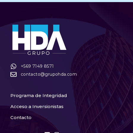
+569 7149 8571
contacto@grupohda.com
Programa de Integridad
Acceso a Inversionistas
Contacto
L
I